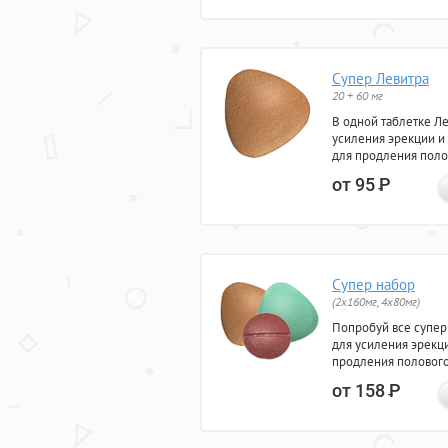
Супер Левитра
20 + 60 мг
В одной таблетке Л
усиления эрекции и
для продления поло
от 95
Р
Супер набор
(2х160мг, 4х80мг)
Попробуй все супер
для усиления эрекц
продления полового
от 158
Р