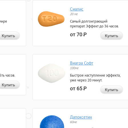
Сиалис
20 мг
мире
Самый долгоиграющий
препарат. Эффект до 36 часов.
от 70
Р
Купить
Купить
Виагра Софт
100мг
ть часов.
Быстрое наступление эффекта,
уже через 20 минут.
Купить
от 65
Р
Купить
Дапоксетин
60мг