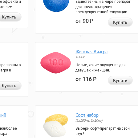
е эффекта и
Единственный в мире препарат
коголем.
для предотвращения
преждевременной эякуляции.
Купить
от 90
Р
Купить
Женская Виагра
100мг
препараты в
Новые, яркие ощущения для
агра и
девушек и женщин.
от 116
Р
Купить
Купить
кий
Софт набор
(3x100мг, 3x20мг)
 наиболее
Выбери софт-препарат на свой
арат.
вкус!