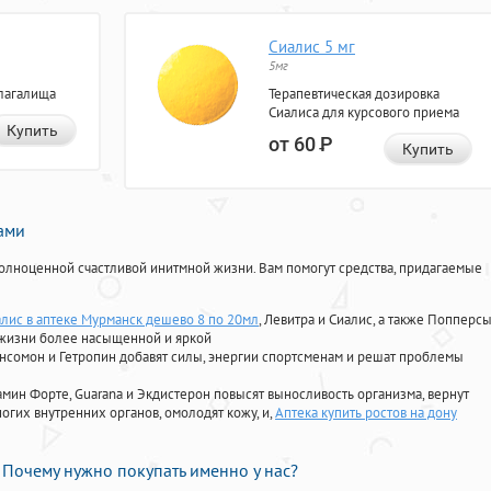
Сиалис 5 мг
5мг
лагалища
Терапевтическая дозировка
Сиалиса для курсового приема
Купить
от 60
Р
Купить
нами
олноценной счастливой инитмной жизни. Вам помогут средства, придагаемые
алис в аптеке Мурманск дешево 8 по 20мл
, Левитра и Сиалис, а также Попперс
 жизни более насыщенной и яркой
Ансомон и Гетропин добавят силы, энергии спортсменам и решат проблемы
ориамин Форте, Guarana и Экдистерон повысят выносливость организма, вернут
огих внутренних органов, омолодят кожу, и,
Аптека купить ростов на дону
Почему нужно покупать именно у нас?