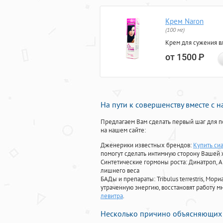
Крем Naron
(100 мг)
Крем для сужения в
от 1500
Р
На пути к совершенству вместе с 
Предлагаем Вам сделать первый шаг для п
на нашем сайте:
Дженерики известных брендов:
Купить си
помогут сделать интимную сторону Вашей
Синтетические гормоны роста
: Динатроп, 
лишнего веса
БАДы и препараты:
Tribulus terrestris, М
утраченную энергию, восстановят работу мн
левитра
.
Несколько причино объясняющих 