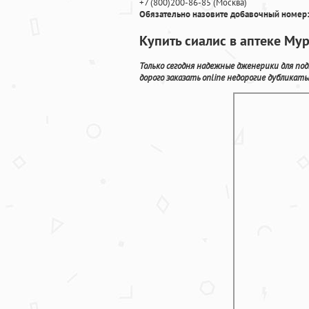
+7
(800
)200-86-85
(
Москва)
Обязательно назовите добавочный номер:
Купить сиалис в аптеке М
Только сегодня надежные дженерики для по
дорого заказать online недорогие дубликат