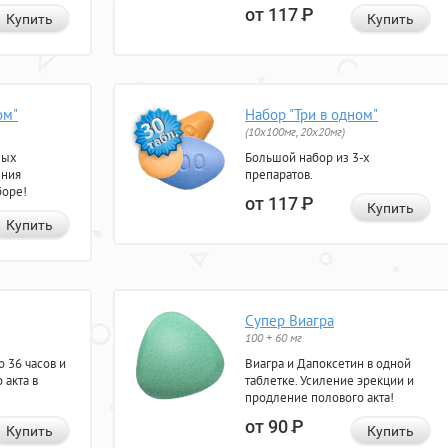
от 117
Р
Купить
Купить
ом"
Набор "Три в одном"
(10x100мг, 20x20мг)
ных
Большой набор из 3-х
ения
препаратов.
боре!
от 117
Р
Купить
Купить
Супер Виагра
100 + 60 мг
 36 часов и
Виагра и Дапоксетин в одной
 акта в
таблетке. Усиление эрекции и
продление полового акта!
от 90
Р
Купить
Купить