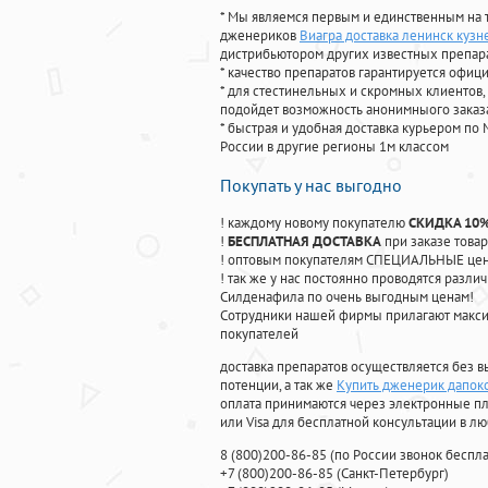
* Мы являемся первым и единственным на 
дженериков
Виагра доставка ленинск кузн
дистрибьютором других известных препар
* качество препаратов гарантируется офи
* для стестинельных и скромных клиентов,
подойдет возможность анонимныого заказа
* быстрая и удобная доставка курьером по 
России в другие регионы 1м классом
Покупать у нас выгодно
! каждому новому покупателю
СКИДКА 10
!
БЕСПЛАТНАЯ ДОСТАВКА
при заказе товар
! оптовым покупателям СПЕЦИАЛЬНЫЕ цены
! так же у нас постоянно проводятся раз
Силденафила по очень выгодным ценам!
Cотрудники нашей фирмы прилагают макси
покупателей
доставка препаратов осуществляется без в
потенции, а так же
Купить дженерик дапокс
оплата принимаются через электронные пл
или Visa для бесплатной консультации в л
8
(800
)200-86-85
(
по России звонок беспла
+7
(800
)200-86-85
(
Санкт-Петербург)