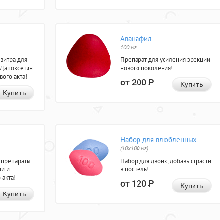
Аванафил
100 мг
евитра для
Препарат для усиления эрекции
 Дапоксетин
нового поколения!
вого акта!
от 200
Р
Купить
Купить
Набор для влюбленных
(10х100 мг)
 препараты
Набор для двоих, добавь страсти
ии и
в постель!
 акта!
от 120
Р
Купить
Купить