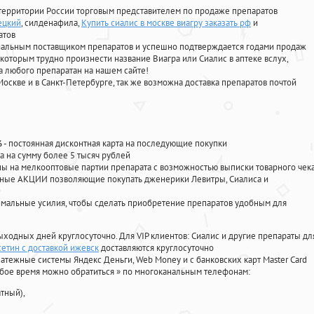
территории России торговым представителем по продаже препаратов
ецкий
, силденафила
,
Купить сиалис в москве виагру заказать рф
и
атов
циальным поставщиком препаратов и успешно подтверждается годами продаж
 которым трудно произнести название Виагра или Сиалис в аптеке вслух,
 любого препаратан на нашем сайте!
Москве и в Санкт-Петербурге, так же возможна доставка препаратов почтой
%
- постоянная дисконтная карта на последующие покупки
а на сумму более 5 тысяч рублей
 на мелкооптовые партии препарата с возможностью выписки товарного чек
личные АКЦИИ позволяющие покупать дженерики Левитры, Сиалиса и
мальные усилия, чтобы сделать приобретение препаратов удобным для
ыходных дней круглосуточно. Для VIP клиентов: Сиалис и другие препараты дл
етин с доставкой ижевск
доставляются круглосуточно
атежные системы Яндекс Деньги, Web Money и с банковских карт Master Card
юбое время можно обратиться
»
по многоканальным телефонам:
тный),