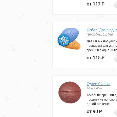
от 117
Р
Набор "Два в одн
(10x100мг, 10x20мг)
Два самых популяр
препарата для усил
эрекции в одном на
от 115
Р
Супер Сиалис
20мг + 60мг
Усиление эрекции до
продление полового
одной таблетке.
от 90
Р