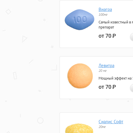
Виагра
100мг
Самый известный в 
препарат
от 70
Р
Левитра
20 мг
Мощный эффект на 5
от 70
Р
Сиалис Софт
20мг