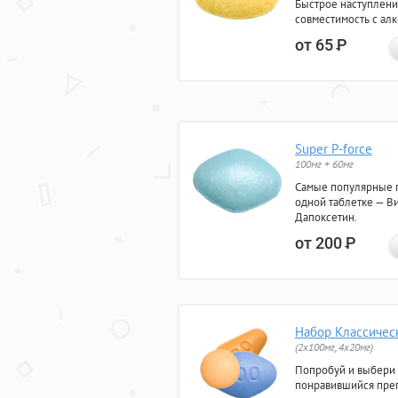
Быстрое наступлени
совместимость с ал
от 65
Р
Super P-force
100мг + 60мг
Самые популярные 
одной таблетке — Ви
Дапоксетин.
от 200
Р
Набор Классичес
(2x100мг, 4x20мг)
Попробуй и выбери
понравившийся преп