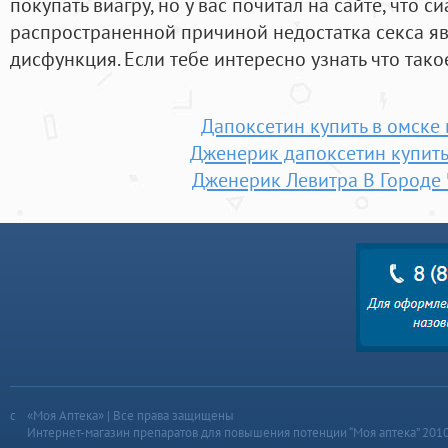
покупать виагру, но у вас почитал на сайте, что 
распространенной причиной недостатка секса яв
дисфункция. Если тебе интересно узнать что такое
Дапоксетин купить в омске 
Дженерик дапоксетин купить
Дженерик Левитра В Городе
«Моя Аптека» | Все права защищены
Интернет-магазин препаратов для повышения потенции “Моя аптека” 201