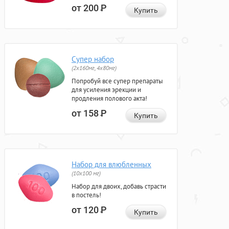
от 200
Р
Купить
Супер набор
(2х160мг, 4х80мг)
Попробуй все супер препараты
для усиления эрекции и
продления полового акта!
от 158
Р
Купить
Набор для влюбленных
(10х100 мг)
Набор для двоих, добавь страсти
в постель!
от 120
Р
Купить