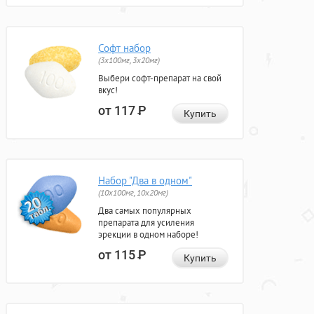
Софт набор
(3x100мг, 3x20мг)
Выбери софт-препарат на свой
вкус!
от 117
Р
Купить
Набор "Два в одном"
(10x100мг, 10x20мг)
Два самых популярных
препарата для усиления
эрекции в одном наборе!
от 115
Р
Купить