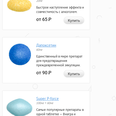
20мг
Быстрое наступление эффекта и
совместимость с алкоголем.
от 65
Р
Купить
Дапоксетин
60мг
Единственный в мире препарат
для предотвращения
преждевременной эякуляции.
от 90
Р
Купить
Super P-force
100мг + 60мг
Самые популярные препараты в
одной таблетке — Виагра и