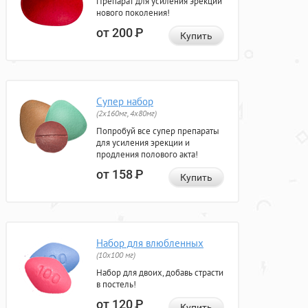
Препарат для усиления эрекции
нового поколения!
от 200
Р
Купить
Супер набор
(2х160мг, 4х80мг)
Попробуй все супер препараты
для усиления эрекции и
продления полового акта!
от 158
Р
Купить
Набор для влюбленных
(10х100 мг)
Набор для двоих, добавь страсти
в постель!
от 120
Р
Купить