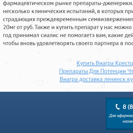
фармацевтическом рынке препараты-дженерики.
несколько клинических испытаний, в которых пр
страдающих преждевременным семяизвержением
20мг от руб. Также и купить препарат у нас можн
год принимал сиалис не помогаетэ вам, какие де
чтобы вновь удовлетворять своего партнера в пос
Купить Виагра Крест
Препараты Для Потенции Ч
Виагра доставка ленинск к