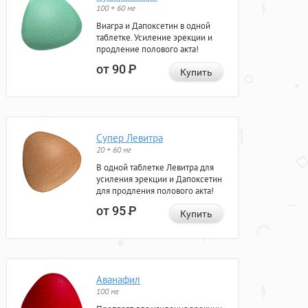
100 + 60 мг
Виагра и Дапоксетин в одной
таблетке. Усиление эрекции и
продление полового акта!
от 90
Р
Купить
Супер Левитра
20 + 60 мг
В одной таблетке Левитра для
усиления эрекции и Дапоксетин
для продления полового акта!
от 95
Р
Купить
Аванафил
100 мг