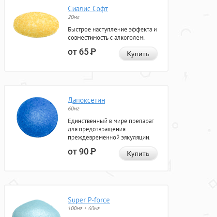
Сиалис Софт
20мг
Быстрое наступление эффекта и
совместимость с алкоголем.
от 65
Р
Купить
Дапоксетин
60мг
Единственный в мире препарат
для предотвращения
преждевременной эякуляции.
от 90
Р
Купить
Super P-force
100мг + 60мг