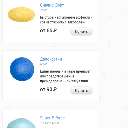
Сиалис Софт
20мг
Быстрое наступление эффекта и
совместимость с алкоголем.
от 65
Р
Купить
Дапоксетин
60мг
Единственный в мире препарат
для предотвращения
преждевременной эякуляции.
от 90
Р
Купить
Super P-force
100мг + 60мг