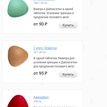
100 + 60 мг
Виагра и Дапоксетин в одной
таблетке. Усиление эрекции и
продление полового акта!
от 90
Р
Купить
Супер Левитра
20 + 60 мг
В одной таблетке Левитра для
усиления эрекции и Дапоксетин
для продления полового акта!
от 95
Р
Купить
Аванафил
100 мг