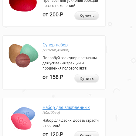
Препарат для усиления эрекции
нового поколения!
от 200
Р
Купить
Супер набор
(2х160мг, 4х80мг)
Попробуй все супер препараты
для усиления эрекции и
продления полового акта!
от 158
Р
Купить
Набор для влюбленных
(10х100 мг)
Набор для двоих, добавь страсти
в постель!
от 120
Р
Купить