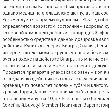
возможно и сам Казанова не был против бы испо
однако медицина столь далеко шагнула лишь сра
Рекомендуется к приему мужчинам с.Please, enter
определяется возрастом, состоянием здоровья су
Основной компонент добавки — природный афро
особенностью средства в данной дозировке явл
действия: Купить дженерик Виагры, Сиалис, Леви
интернет-аптеке можно круглосуточно и без вых
очень похоже на действие Виагры, но многие отме
значительно сильнее и может обеспечить долгую
Продается препарат в упаковках с разным количе
Благодаря воздействию оксида азота увеличивае
органам, что позволяет половым губам и клитор
кровью. Гарри Дапоксетин при моей "скорострель
отношения минут на 10, не. Все отзывы о Специа
Семейный.Buvalyi Member Неактивен Зарегистри