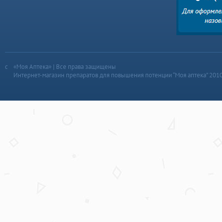
«Моя Аптека» | Все права защищены
Интернет-магазин препаратов для повышения потенции “Моя аптека” 201