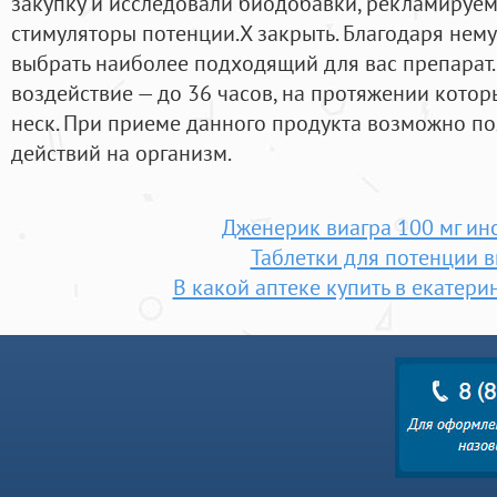
закупку и исследовали биодобавки, рекламируе
стимуляторы потенции.X закрыть. Благодаря нем
выбрать наиболее подходящий для вас препарат
воздействие — до 36 часов, на протяжении кото
неск. При приеме данного продукта возможно п
действий на организм.
Дженерик виагра 100 мг ин
Таблетки для потенции в
В какой аптеке купить в екатери