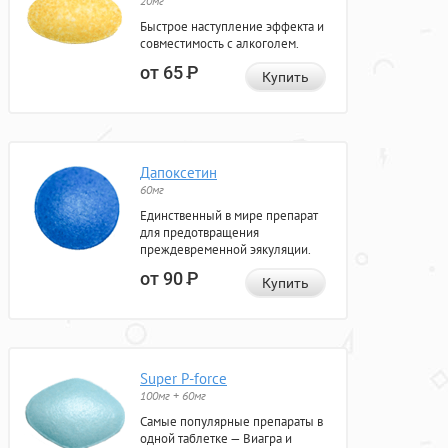
20мг
Быстрое наступление эффекта и
совместимость с алкоголем.
от 65
Р
Купить
Дапоксетин
60мг
Единственный в мире препарат
для предотвращения
преждевременной эякуляции.
от 90
Р
Купить
Super P-force
100мг + 60мг
Самые популярные препараты в
одной таблетке — Виагра и