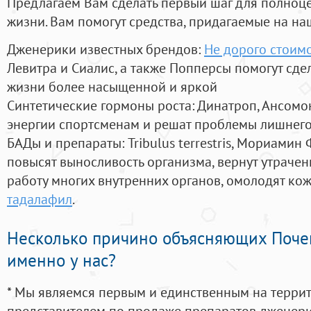
Предлагаем Вам сделать первый шаг для полноц
жизни. Вам помогут средства, придагаемые на на
Дженерики известных брендов:
Не дорого стоимо
Левитра и Сиалис, а также Попперсы помогут сд
жизни более насыщенной и яркой
Синтетические гормоны роста
: Динатроп, Ансомо
энергии спортсменам и решат проблемы лишнего
БАДы и препараты:
Tribulus terrestris, Мориамин
повысят выносливость организма, вернут утрачен
работу многих внутренних органов, омолодят кожу
тадалафил
.
Несколько причино объясняющих Поче
именно у нас?
* Мы являемся первым и единственным на терри
представителем по продаже препаратов дженер