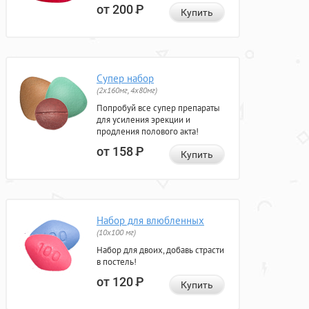
от 200
Р
Купить
Супер набор
(2х160мг, 4х80мг)
Попробуй все супер препараты
для усиления эрекции и
продления полового акта!
от 158
Р
Купить
Набор для влюбленных
(10х100 мг)
Набор для двоих, добавь страсти
в постель!
от 120
Р
Купить