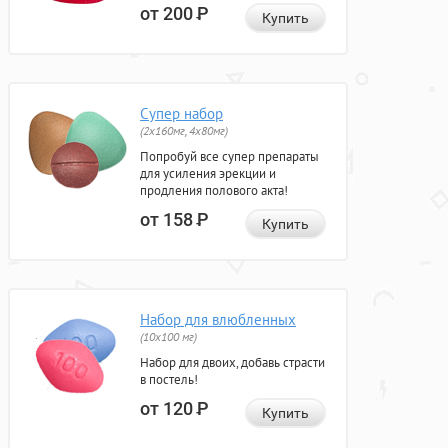
от 200
Р
Купить
Супер набор
(2х160мг, 4х80мг)
Попробуй все супер препараты
для усиления эрекции и
продления полового акта!
от 158
Р
Купить
Набор для влюбленных
(10х100 мг)
Набор для двоих, добавь страсти
в постель!
от 120
Р
Купить