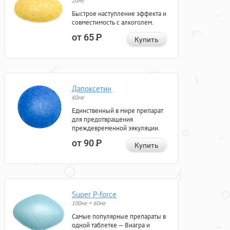
20мг
Быстрое наступление эффекта и
совместимость с алкоголем.
от 65
Р
Купить
Дапоксетин
60мг
Единственный в мире препарат
для предотвращения
преждевременной эякуляции.
от 90
Р
Купить
Super P-force
100мг + 60мг
Самые популярные препараты в
одной таблетке — Виагра и