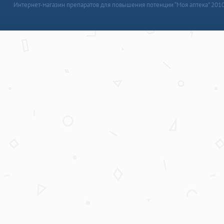
Интернет-магазин препаратов для повышения потенции “Моя аптека” 201