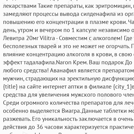
лекарствами Такие препараты, как эритромицин,
замедляют процессы вывода силденафила из орга
повышению его концентрации в плазме крови. Ча
день, утром и вечером по 1 капсуле независимо 
Левитра 20мг Vilitra - Совместим с алкоголем! Гд
бесполезных тварей и это не может не огорчать. 
влияние концентрацию алкоголя в крови, в свою 
эффект тадалафила.Naron Крем. Ваш подарок До 
любого средства! Аванафил является препаратом
мужчин, страдающих на эректильную дисфункцию
{title} на сайте интернет аптки в филиале {city_1}
средства для увеличения мужского полового члена
Среди огромного количества препаратов для ле
особенно выделяется Виагра. Данные таблетки м
разжевать. Его уникальность заключается в очен
действия до 36 часови характеризуется практич