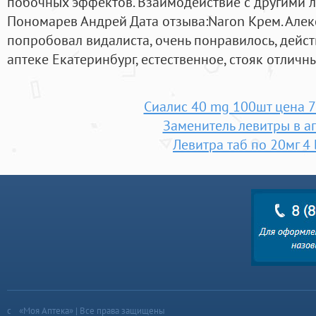
побочных эффектов. Взаимодействие с другими 
Пономарев Андрей Дата отзыва:Naron Крем. Але
попробовал видалиста, очень понравилось, дейс
аптеке Екатеринбург, естественное, стояк отличн
Сиалис 40 mg 100шт цена 
Заменитель левитры в а
Левитра таб по 20мг 4 
«Моя Аптека» | Все права защищены