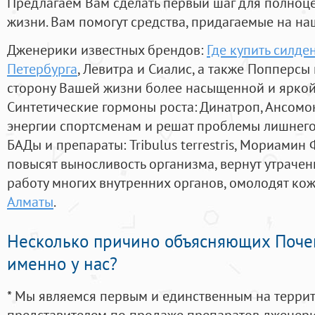
Предлагаем Вам сделать первый шаг для полноц
жизни. Вам помогут средства, придагаемые на на
Дженерики известных брендов:
Где купить силде
Петербурга
, Левитра и Сиалис, а также Попперсы
сторону Вашей жизни более насыщенной и ярко
Синтетические гормоны роста
: Динатроп, Ансомо
энергии спортсменам и решат проблемы лишнего
БАДы и препараты:
Tribulus terrestris, Мориамин
повысят выносливость организма, вернут утрачен
работу многих внутренних органов, омолодят кожу
Алматы
.
Несколько причино объясняющих Поче
именно у нас?
* Мы являемся первым и единственным на терри
представителем по продаже препаратов дженер