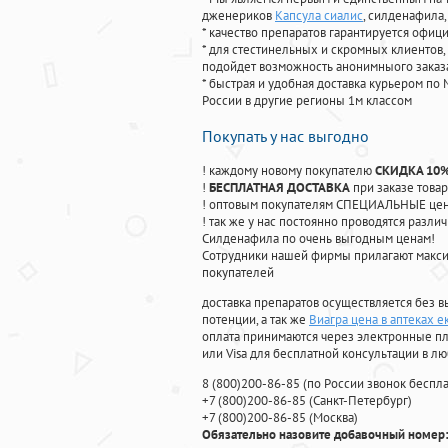
дженериков
Капсула сиалис
, силденафила
,
* качество препаратов гарантируется офи
* для стестинельных и скромных клиентов,
подойдет возможность анонимныого заказа
* быстрая и удобная доставка курьером по 
России в другие регионы 1м классом
Покупать у нас выгодно
! каждому новому покупателю
СКИДКА 10
!
БЕСПЛАТНАЯ ДОСТАВКА
при заказе товар
! оптовым покупателям СПЕЦИАЛЬНЫЕ цены
! так же у нас постоянно проводятся раз
Силденафила по очень выгодным ценам!
Cотрудники нашей фирмы прилагают макси
покупателей
доставка препаратов осуществляется без в
потенции, а так же
Виагра цена в аптеках е
оплата принимаются через электронные пл
или Visa для бесплатной консультации в л
8
(800
)200-86-85
(
по России звонок беспла
+7
(800
)200-86-85
(
Санкт-Петербург)
+7
(800
)200-86-85
(
Москва)
Обязательно назовите добавочный номер: