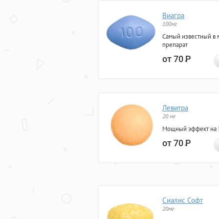
Виагра
100мг
Самый известный в 
препарат
от 70
Р
Левитра
20 мг
Мощный эффект на 5
от 70
Р
Сиалис Софт
20мг