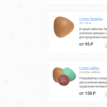
Супер Левитра
20 + 60 мг
В одной таблетке Л
усиления эрекции и
для продления поло
от 95
Р
Супер набор
(2х160мг, 4х80мг)
Попробуй все супер
для усиления эрекц
продления полового
от 158
Р