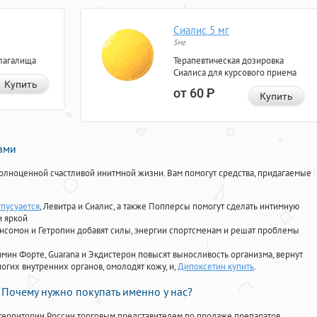
Сиалис 5 мг
5мг
лагалища
Терапевтическая дозировка
Сиалиса для курсового приема
Купить
от 60
Р
Купить
нами
олноценной счастливой инитмной жизни. Вам помогут средства, придагаемые
тпусуается
, Левитра и Сиалис, а также Попперсы помогут сделать интимную
и яркой
Ансомон и Гетропин добавят силы, энергии спортсменам и решат проблемы
ориамин Форте, Guarana и Экдистерон повысят выносливость организма, вернут
огих внутренних органов, омолодят кожу, и,
Дипоксетин купить
.
Почему нужно покупать именно у нас?
территории России торговым представителем по продаже препаратов