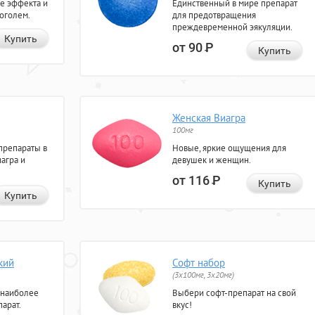
е эффекта и
Единственный в мире препарат
коголем.
для предотвращения
преждевременной эякуляции.
Купить
от 90
Р
Купить
Женская Виагра
100мг
препараты в
Новые, яркие ощущения для
агра и
девушек и женщин.
от 116
Р
Купить
Купить
кий
Софт набор
(3x100мг, 3x20мг)
 наиболее
Выбери софт-препарат на свой
арат.
вкус!