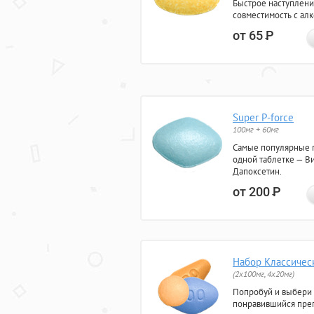
Быстрое наступлени
совместимость с ал
от 65
Р
Super P-force
100мг + 60мг
Самые популярные 
одной таблетке — Ви
Дапоксетин.
от 200
Р
Набор Классичес
(2x100мг, 4x20мг)
Попробуй и выбери
понравившийся преп