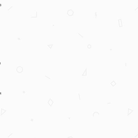
в
а
я