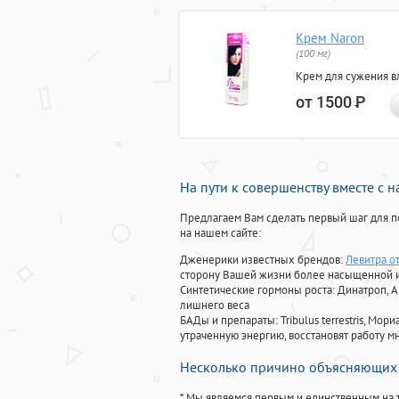
Крем Naron
(100 мг)
Крем для сужения в
от 1500
Р
На пути к совершенству вместе с 
Предлагаем Вам сделать первый шаг для п
на нашем сайте:
Дженерики известных брендов:
Левитра о
сторону Вашей жизни более насыщенной 
Синтетические гормоны роста
: Динатроп, 
лишнего веса
БАДы и препараты:
Tribulus terrestris, М
утраченную энергию, восстановят работу мн
Несколько причино объясняющих 
* Мы являемся первым и единственным на 