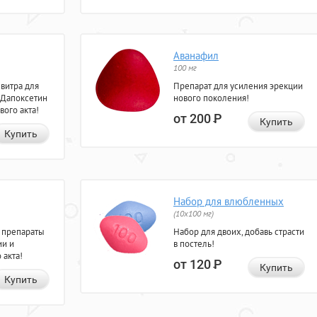
Аванафил
100 мг
евитра для
Препарат для усиления эрекции
 Дапоксетин
нового поколения!
вого акта!
от 200
Р
Купить
Купить
Набор для влюбленных
(10х100 мг)
 препараты
Набор для двоих, добавь страсти
ии и
в постель!
 акта!
от 120
Р
Купить
Купить