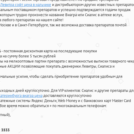
Левитра софт цена в нальчике
и дистрибьютором других известных препарато
циальным поставщиком препаратов и успешно подтверждается годами продаж
 которым трудно произнести название Виагра или Сиалис в аптеке вслух,
 любого препаратан на нашем сайте!
Москве и в Санкт-Петербурге, так же возможна доставка препаратов почтой
%
- постоянная дисконтная карта на последующие покупки
а на сумму более 5 тысяч рублей
 на мелкооптовые партии препарата с возможностью выписки товарного чек
личные АКЦИИ позволяющие покупать дженерики Левитры, Сиалиса и
мальные усилия, чтобы сделать приобретение препаратов удобным для
ыходных дней круглосуточно. Для VIP клиентов: Сиалис и другие препараты дл
катеринбурга виагра цена
доставляются круглосуточно
атежные системы Яндекс Деньги, Web Money и с банковских карт Master Card
юбое время можно обратиться
»
по многоканальным телефонам:
тный),
 3533