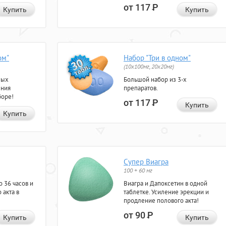
от 117
Р
Купить
Купить
ом"
Набор "Три в одном"
(10x100мг, 20x20мг)
ных
Большой набор из 3-х
ения
препаратов.
боре!
от 117
Р
Купить
Купить
Супер Виагра
100 + 60 мг
 36 часов и
Виагра и Дапоксетин в одной
 акта в
таблетке. Усиление эрекции и
продление полового акта!
от 90
Р
Купить
Купить