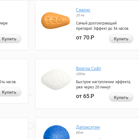
Сиалис
20 мг
мире
Самый долгоиграющий
препарат. Эффект до 36 часов.
от 70
Р
Купить
Купить
Виагра Софт
100мг
ть часов.
Быстрое наступление эффекта,
уже через 20 минут.
Купить
от 65
Р
Купить
Дапоксетин
60мг