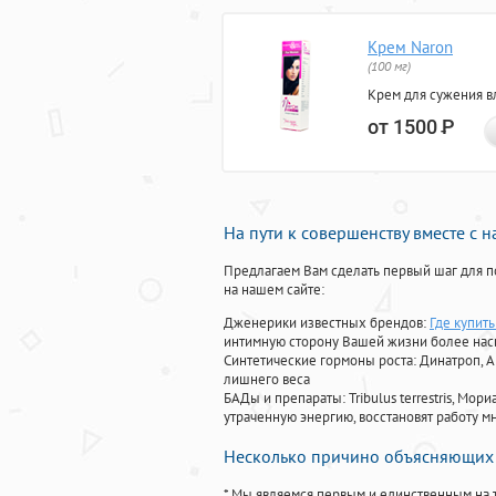
Крем Naron
(100 мг)
Крем для сужения в
от 1500
Р
На пути к совершенству вместе с 
Предлагаем Вам сделать первый шаг для п
на нашем сайте:
Дженерики известных брендов:
Где купить
интимную сторону Вашей жизни более на
Синтетические гормоны роста
: Динатроп, 
лишнего веса
БАДы и препараты:
Tribulus terrestris, М
утраченную энергию, восстановят работу мн
Несколько причино объясняющих 
* Мы являемся первым и единственным на 