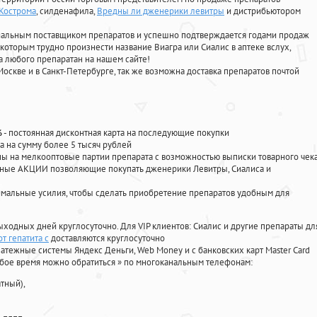
 Кострома
, силденафила
,
Вредны ли дженерики левитры
и дистрибьютором
циальным поставщиком препаратов и успешно подтверждается годами продаж
 которым трудно произнести название Виагра или Сиалис в аптеке вслух,
 любого препаратан на нашем сайте!
Москве и в Санкт-Петербурге, так же возможна доставка препаратов почтой
%
- постоянная дисконтная карта на последующие покупки
а на сумму более 5 тысяч рублей
 на мелкооптовые партии препарата с возможностью выписки товарного чек
личные АКЦИИ позволяющие покупать дженерики Левитры, Сиалиса и
мальные усилия, чтобы сделать приобретение препаратов удобным для
ыходных дней круглосуточно. Для VIP клиентов: Сиалис и другие препараты дл
т гепатита с
доставляются круглосуточно
атежные системы Яндекс Деньги, Web Money и с банковских карт Master Card
юбое время можно обратиться
»
по многоканальным телефонам:
тный),