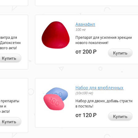
Аванафил
100 мг
евитра для
Препарат для усиления эрекции
 Дапоксетин
нового поколения!
вого акта!
от 200
Р
Купить
Купить
Набор для влюбленных
(10х100 мг)
 препараты
Набор для двоих, добавь страсти
ии и
в постель!
 акта!
от 120
Р
Купить
Купить