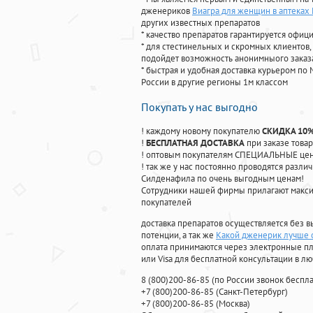
дженериков
Виагра для женщин в аптеках
других известных препаратов
* качество препаратов гарантируется офи
* для стестинельных и скромных клиентов,
подойдет возможность анонимныого заказа
* быстрая и удобная доставка курьером по 
России в другие регионы 1м классом
Покупать у нас выгодно
! каждому новому покупателю
СКИДКА 10
!
БЕСПЛАТНАЯ ДОСТАВКА
при заказе товар
! оптовым покупателям СПЕЦИАЛЬНЫЕ цены
! так же у нас постоянно проводятся раз
Силденафила по очень выгодным ценам!
Cотрудники нашей фирмы прилагают макси
покупателей
доставка препаратов осуществляется без в
потенции, а так же
Какой дженерик лучше о
оплата принимаются через электронные пл
или Visa для бесплатной консультации в л
8
(800
)200-86-85
(
по России звонок беспла
+7
(800
)200-86-85
(
Санкт-Петербург)
+7
(800
)200-86-85
(
Москва)