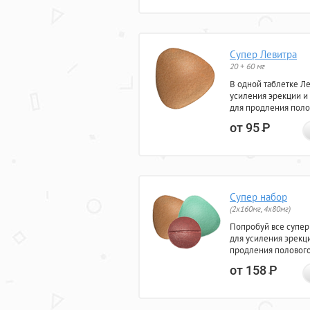
Супер Левитра
20 + 60 мг
В одной таблетке Л
усиления эрекции и
для продления поло
от 95
Р
Супер набор
(2х160мг, 4х80мг)
Попробуй все супер
для усиления эрекц
продления полового
от 158
Р