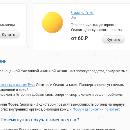
Сиалис 5 мг
5мг
лагалища
Терапевтическая дозировка
Сиалиса для курсового приема
Купить
от 60
Р
Купить
нами
олноценной счастливой инитмной жизни. Вам помогут средства, придагаемые
 женскую виагру Тула
, Левитра и Сиалис, а также Попперсы помогут сделать
сыщенной и яркой
Ансомон и Гетропин добавят силы, энергии спортсменам и решат проблемы
ориамин Форте, Guarana и Экдистерон повысят выносливость организма, вернут
огих внутренних органов, омолодят кожу, и,
Форум дапоксетин помогает
.
Почему нужно покупать именно у нас?
территории России торговым представителем по продаже препаратов