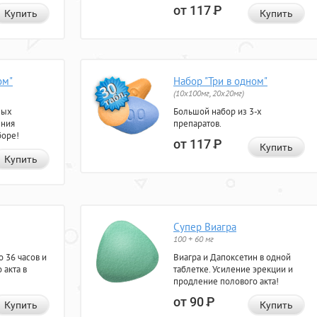
от 117
Р
Купить
Купить
ом"
Набор "Три в одном"
(10x100мг, 20x20мг)
ных
Большой набор из 3-х
ения
препаратов.
боре!
от 117
Р
Купить
Купить
Супер Виагра
100 + 60 мг
 36 часов и
Виагра и Дапоксетин в одной
 акта в
таблетке. Усиление эрекции и
продление полового акта!
от 90
Р
Купить
Купить