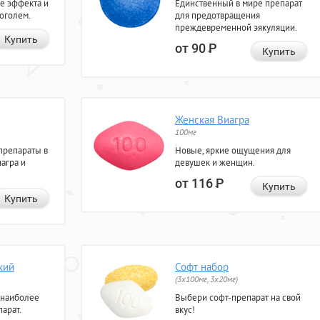
е эффекта и
Единственный в мире препарат
коголем.
для предотвращения
преждевременной эякуляции.
Купить
от 90
Р
Купить
Женская Виагра
100мг
препараты в
Новые, яркие ощущения для
агра и
девушек и женщин.
от 116
Р
Купить
Купить
кий
Софт набор
(3x100мг, 3x20мг)
 наиболее
Выбери софт-препарат на свой
арат.
вкус!