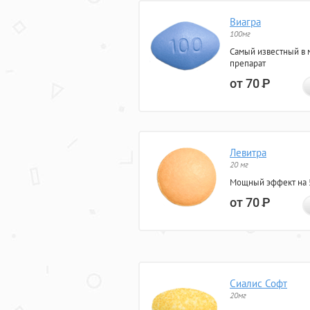
Виагра
100мг
Самый известный в 
препарат
от 70
Р
Левитра
20 мг
Мощный эффект на 5
от 70
Р
Сиалис Софт
20мг