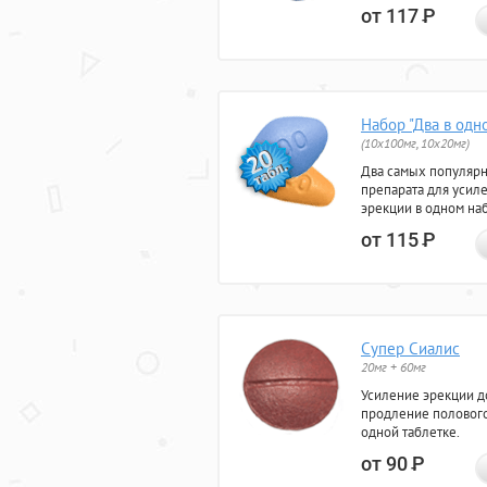
от 117
Р
Набор "Два в одн
(10x100мг, 10x20мг)
Два самых популяр
препарата для усил
эрекции в одном на
от 115
Р
Супер Сиалис
20мг + 60мг
Усиление эрекции до
продление полового
одной таблетке.
от 90
Р