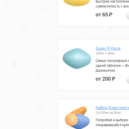
Быстрое наступлени
совместимость с ал
от 65
Р
Super P-force
100мг + 60мг
Самые популярные 
одной таблетке — Ви
Дапоксетин.
от 200
Р
Набор Классичес
(2x100мг, 4x20мг)
Попробуй и выбери
понравившийся преп